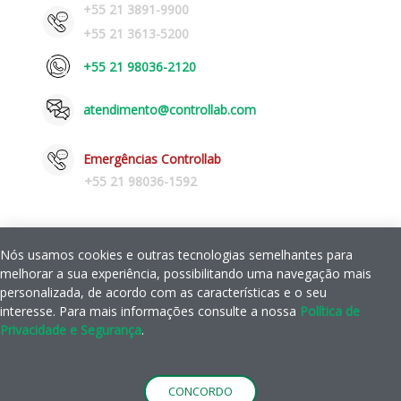
+55 21 3891-9900
+55 21 3613-5200
+55 21 98036-2120
atendimento@controllab.com
Emergências Controllab
+55 21 98036-1592
Nós usamos cookies e outras tecnologias semelhantes para
Política de Privacidade e Segurança
Ajuda
melhorar a sua experiência, possibilitando uma navegação mais
|
personalizada, de acordo com as características e o seu
interesse.
Para mais informações consulte a nossa
Política de
© Copyright 2026 Controllab Controle de Qualidade para Laboratórios
Privacidade e Segurança
.
LTDA.
CONCORDO