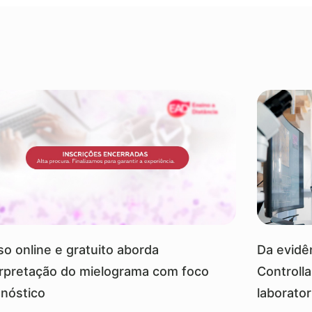
so online e gratuito aborda
Da evidên
erpretação do mielograma com foco
Controll
gnóstico
laborator