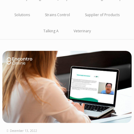
Solutions
Strains Control
Supplier of Products
Talking A
Veterinary
December 13, 2022