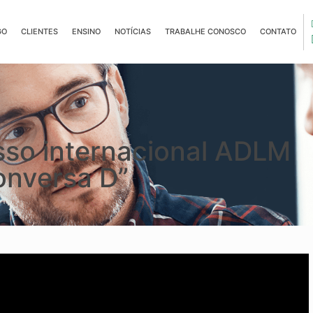
GO
CLIENTES
ENSINO
NOTÍCIAS
TRABALHE CONOSCO
CONTATO
so internacional ADLM
onversa D”