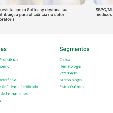
revista com a Softeasy destaca sua
SBPC/ML 
tribuição para eficiência no setor
médicos 
oratorial
ões
Segmentos
Proficiência
Clínico
nterno
Hematologia
Veterinário
Referência
Microbiologia
e Referência Certificado
Físico-Químico
 de Instrumentos
s