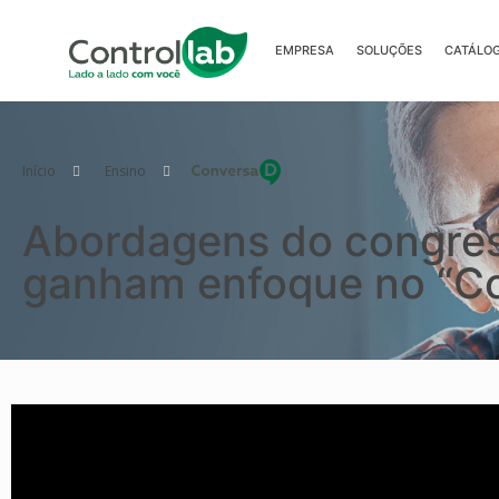
EMPRESA
SOLUÇÕES
CATÁLO
Início
–
Ensino
–
Abordagens do congres
ganham enfoque no “C