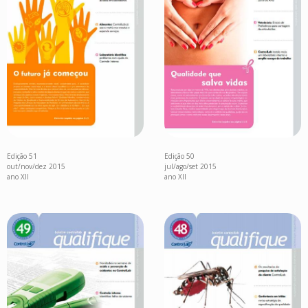
Edição 51
Edição 50
out/nov/dez 2015
jul/ago/set 2015
ano XII
ano XII